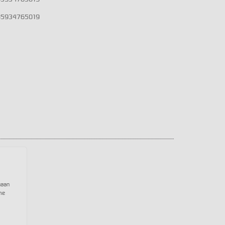
85934765019
haan
ame