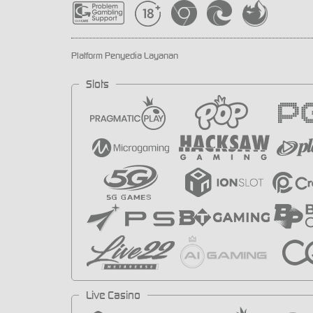
Platform Penyedia Layanan
Slots
Live Casino