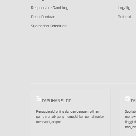
Responsible Gambling
Loyalty
Pusat Bantuan
Referral
Syarat dan Ketentuan
TARUHAN SLOT
TA
Penyedia slot online dengan beragam pilihan
Sportsb
game menarik yang memudahkan pemain untuk
menawar
mencapai jackpot
tinggi,
banyak 