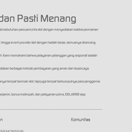
 dan Pasti Menang
ab kebutuhan para pencinta slot dengan menyediakan koleksi permainan
 hingga event provider slot dengan hadiah besar, semuanya dirancang
amah. Kami memahami bahwa pelayanan pelanggan yang responsif adalah
yediakan berbagai metode pembayaran yang aman dan terpercaya,
ya tempat bermain slot, tapi juga tempat berkumpulnya para penggemar
terjamin, bonus melimpah, dan pelayanan prima, DOLAR88 siap
an
Komunitas
85934765019