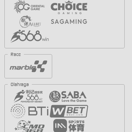
Race
Olahraga