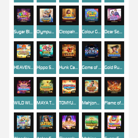
Sugar Blast Frenzy
Olympus Fortune
Cleopatra's Treasure
Colour Game Mega Bonus
Dear Senpai
HEAVENLY FEAST WITH WUKONG
Hippo Splash
Hunk Cai Shen
Gems of Valhalla
Gold Rush Bonanza
WILD WITCH SUGAR BONANZA
MAYA TEMPLE OF FORTUNE
TOMYUM BONANZA
Mahjong Beauty
Flame of Fortune