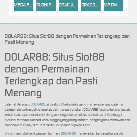
MEGA FORTUNE OX
SUSHI RUSH
DRACULA’S CASTLE BANQUET
DRAGON FORTUNE
MR DIAMOND DELUXE
DOLAR88: Situs Slot88 dengan Permainan Terlengkap dan
Pasti Menang
DOLAR88: Situs Slot88
dengan Permainan
Terlengkap dan Pasti
Menang
Selamat datang di
DOLAR88
, situs slot88 terkemuka yang menawarkan pengalaman
bermain slot online paling lengkap dan menguntungkan. DOLAR88 hadir untuk menjawab
kebutuhan para pencinta slot dengan menyediakan koleksi permainan dari berbagai
provider ternama. Dari slot klasik hingga yang paling modern, dengan grafik menawan dan
fitur bonus menarik, semua tersedia untuk memanjakan Anda.
Untuk meningkatkan keseruan bermain,
DOLAR 88
menawarkan berbagai bonus dan