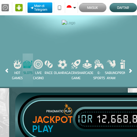
Main di
MASUK
DAFTAR
Telegram
HOT
SLOTS
LIVE
RACE
OLAHRAGA
CRASH
ARCADE
E-
SABUNG
PROMOSI
GAMES
CASINO
GAME
SPORTS
AYAM
IDR
12,668,
JACKPOT
PLAY