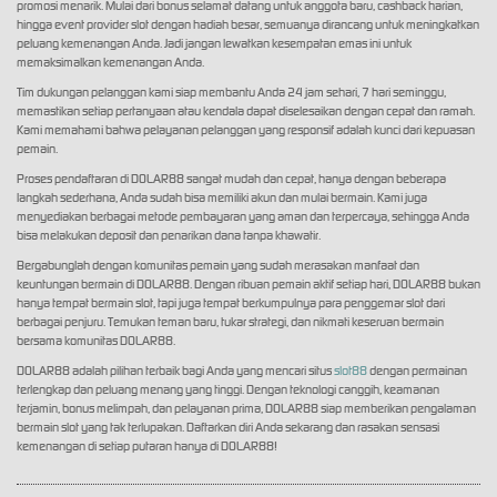
promosi menarik. Mulai dari bonus selamat datang untuk anggota baru, cashback harian,
hingga event provider slot dengan hadiah besar, semuanya dirancang untuk meningkatkan
peluang kemenangan Anda. Jadi jangan lewatkan kesempatan emas ini untuk
memaksimalkan kemenangan Anda.
Tim dukungan pelanggan kami siap membantu Anda 24 jam sehari, 7 hari seminggu,
memastikan setiap pertanyaan atau kendala dapat diselesaikan dengan cepat dan ramah.
Kami memahami bahwa pelayanan pelanggan yang responsif adalah kunci dari kepuasan
pemain.
Proses pendaftaran di DOLAR88 sangat mudah dan cepat, hanya dengan beberapa
langkah sederhana, Anda sudah bisa memiliki akun dan mulai bermain. Kami juga
menyediakan berbagai metode pembayaran yang aman dan terpercaya, sehingga Anda
bisa melakukan deposit dan penarikan dana tanpa khawatir.
Bergabunglah dengan komunitas pemain yang sudah merasakan manfaat dan
keuntungan bermain di DOLAR88. Dengan ribuan pemain aktif setiap hari, DOLAR88 bukan
hanya tempat bermain slot, tapi juga tempat berkumpulnya para penggemar slot dari
berbagai penjuru. Temukan teman baru, tukar strategi, dan nikmati keseruan bermain
bersama komunitas DOLAR88.
DOLAR88 adalah pilihan terbaik bagi Anda yang mencari situs
slot88
dengan permainan
terlengkap dan peluang menang yang tinggi. Dengan teknologi canggih, keamanan
terjamin, bonus melimpah, dan pelayanan prima, DOLAR88 siap memberikan pengalaman
bermain slot yang tak terlupakan. Daftarkan diri Anda sekarang dan rasakan sensasi
kemenangan di setiap putaran hanya di DOLAR88!