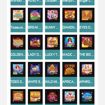
Wonder Ace
Aztec Fortune
Cleopatra's Fortune Ways
Mahjong Dragon Ways
Sugar Candy Bonanza
Treasures of Olympus 1000
BREAK THE BANK
BUNNY VIP NIGHT
DIAMOND KING
EYES OF RA
GOLDEN FORTUNE HORSE
LADY OF RA
LUCKY TIGER
MAGIC PEARLS
THE BIG THE FAT THE UGLY
TIDES OF FORTUNE
WHITE ELEPHANT
WILD MINER
AFRICAN BUFFALO 5000
APHRODITE’S BLESSING