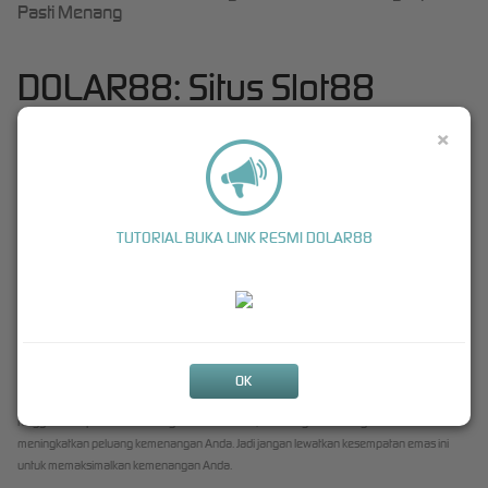
Pasti Menang
DOLAR88: Situs Slot88
dengan Permainan
×
Terlengkap dan Pasti
Menang
TUTORIAL BUKA LINK RESMI DOLAR88
Selamat datang di
DOLAR88
, situs slot88 terkemuka yang menawarkan pengalaman
bermain slot online paling lengkap dan menguntungkan. DOLAR88 hadir untuk menjawab
kebutuhan para pencinta slot dengan menyediakan koleksi permainan dari berbagai
provider ternama. Dari slot klasik hingga yang paling modern, dengan grafik menawan dan
fitur bonus menarik, semua tersedia untuk memanjakan Anda.
Untuk meningkatkan keseruan bermain,
DOLAR 88
menawarkan berbagai bonus dan
OK
promosi menarik. Mulai dari bonus selamat datang untuk anggota baru, cashback harian,
hingga event provider slot dengan hadiah besar, semuanya dirancang untuk
meningkatkan peluang kemenangan Anda. Jadi jangan lewatkan kesempatan emas ini
untuk memaksimalkan kemenangan Anda.